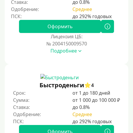
Ставка:
до 0.8%
Без регистрации
Одобрение:
Среднее
С временной регистрацией
Банкротам
Оформить
Без подтверждения личности
Лицензия ЦБ:
Пенсионерам
№ 2004150009570
Подробнее
Пенсионерам до 70 лет
Пенсионерам до 75 лет
Пенсионерам до 80 лет
Пенсионерам до 85 лет
Быстроденьги
4
Безработным
Срок:
от 1 до 180 дней
Сумма:
от 1 000 до 100 000 ₽
Даже бомжам
Ставка:
до 0.8%
Без указания места работы
Одобрение:
Среднее
Для иностранных граждан
Для иностранных граждан Украины
Оформить