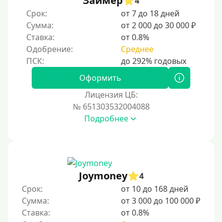
Займер
4
По ИНН
Срок:
от 7 до 18 дней
Сумма:
от 2 000 до 30 000 ₽
По загранпаспорту
Ставка:
от 0.8%
По военному билету
Одобрение:
Среднее
По водительскому удостоверению
По СНИЛСу
Оформить
Без СНИЛСа
Лицензия ЦБ:
№ 651303532004088
По паспорту
Подробнее
Без паспорта
По фото
Без фото
Без подтверждения дохода
Joymoney
4
Без справок и поручителей
Срок:
от 10 до 168 дней
Сумма:
от 3 000 до 100 000 ₽
Без посредников
Ставка:
от 0.8%