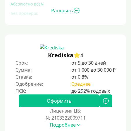
Абсолютно всем
Раскрыть
Без проверок
Со 100% одобрением
Без отказа
На карту без отказа
С просрочками
Krediska
4
Срок:
от 5 до 30 дней
Залог
Сумма:
от 1 000 до 30 000 ₽
Ставка:
от 0.8%
Под залог ПТС
Одобрение:
Среднее
Без залога
Под залог
Оформить
Под залог недвижимости
Лицензия ЦБ:
Под ПТС по доверенности
№ 2103322009711
Подробнее
Под ПТС мотоцикла