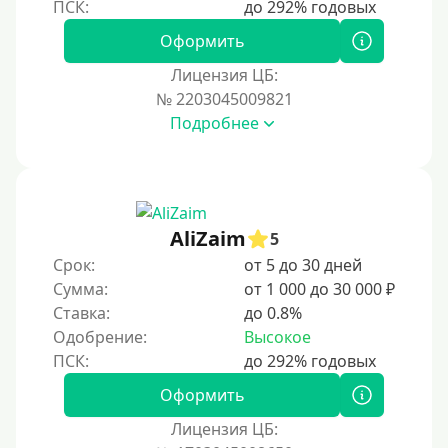
На полгода
180 дней
Оформить
10 месяцев
Лицензия ЦБ:
№ 2203045009821
Год
Подробнее
365 дней
2 года
3 года
4 года
AliZaim
5
5 лет
Срок:
от 5 до 30 дней
Сумма:
от 1 000 до 30 000 ₽
Краткосрочные
Ставка:
до 0.8%
Долгосрочные
Одобрение:
Высокое
Принятие решения
Оформить
За 1 минуту
Лицензия ЦБ: