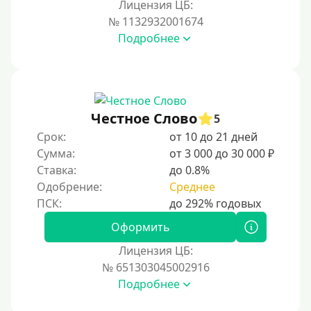
Лицензия ЦБ:
На карту Кукуруза
№ 1132932001674
Подробнее
Маэстро
Мир
Сбербанк
Моментум (Momentum)
Честное Слово
5
Через систему Контакт (Contact)
Срок:
от 10 до 21 дней
Золотая Корона
Сумма:
от 3 000 до 30 000 ₽
Ставка:
до 0.8%
Через систему быстрых платежей СБП
Одобрение:
Среднее
Способы получения
Оформить
Без активации сервиса
Лицензия ЦБ:
Без участия банков
№ 651303045002916
Подробнее
На сберкнижку
На дом срочно