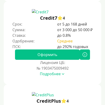
Не выходя из дома
Без посещения офиса
Credit7
4
В офисе
Срок:
от 5 до 168 дней
В ломбарде
Сумма:
от 3 000 до 50 000 ₽
Ставка:
до 0.8%
Роботы займов
Одобрение:
Среднее
Онлайн на карту в Telegram
Без списания денег с карты
Оформить
Денежным переводом
Лицензия ЦБ:
По СМС
№ 1903475009492
Подробнее
На электронный кошелек
На Юмани (ЮMoney)
На Яндекс Деньги
Без привязки карты
CreditPlus
4
На Киви (Qiwi) кошелек