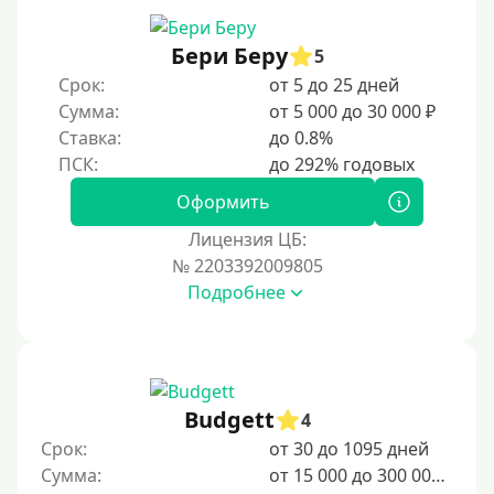
С 19 лет
С 20 лет
Бери Беру
5
Срок:
от 5 до 25 дней
С 21 года
Сумма:
от 5 000 до 30 000 ₽
С 22 лет
Ставка:
до 0.8%
С 23 лет
С 25 лет
Оформить
Лицензия ЦБ:
Категории заемщиков
№ 2203392009805
Подробнее
Несовершеннолетним
Студентам
Для мужчин
Женский займ
Budgett
4
Мамам в декрете
Срок:
от 30 до 1095 дней
Сумма:
от 15 000 до 300 000 ₽
Без прописки