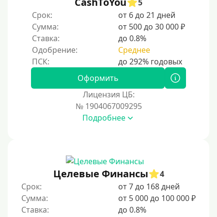
CashToYou
5
20000 руб
Срок:
от 6 до 21 дней
25000 руб
Сумма:
от 500 до 30 000 ₽
Ставка:
до 0.8%
30000 руб
Одобрение:
Среднее
30000 руб на год
35000 руб
Оформить
40000 руб
Лицензия ЦБ:
50000 руб
№ 1904067009295
Подробнее
60000 руб
70000 руб
80000 руб
90000 руб
Целевые Финансы
4
100000 руб
Срок:
от 7 до 168 дней
150000 руб
Сумма:
от 5 000 до 100 000 ₽
Ставка:
до 0.8%
200000 руб