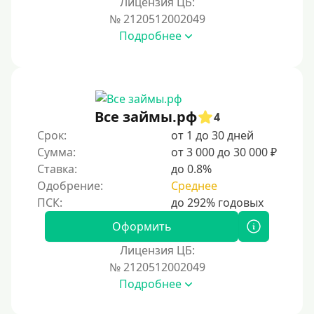
Лицензия ЦБ:
Условия
№ 2120512002049
Подробнее
С возможностью частичного погашения
Без страховок и комиссий
Со страховкой
Повторный
Все займы.рф
4
Срок:
от 1 до 30 дней
Надежные
Сумма:
от 3 000 до 30 000 ₽
Без обмана
Ставка:
до 0.8%
Без предоплат
Одобрение:
Среднее
Без электронной почты
С автоматическим одобрением
Оформить
Без номера телефона
Лицензия ЦБ:
№ 2120512002049
На телефон
Подробнее
Без платных услуг и подписок