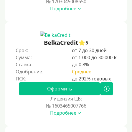
№ 1703045008650
За 2 минуты
Подробнее
За 3 минуты
За 5 минут
За 10 минут
За 15 минут
BelkaCredit
5
За час
Срок:
от 7 до 30 дней
Сумма:
от 1 000 до 30 000 ₽
Срочные
Ставка:
до 0.8%
Моментальные онлайн
Одобрение:
Среднее
Экспресс
В день обращения
Оформить
Лицензия ЦБ:
Возраст
№ 1603465007766
Подробнее
С 17 лет
С 18 лет