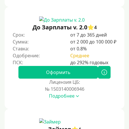
Под ПТС спецтехники
Под ПТС грузового автомобиля
Авто без ПТС
До Зарплаты v. 2.0
4
Срок:
от 7 до 365 дней
Цель
Сумма:
от 2 000 до 100 000 ₽
Ставка:
от 0.8%
На Новый Год
Одобрение:
Среднее
Для исправления кредитной истории
На погашение других займов
Оформить
До зарплаты
Лицензия ЦБ:
№ 1503140006946
Для ИП
Подробнее
Для бизнеса
Документы
Без документов