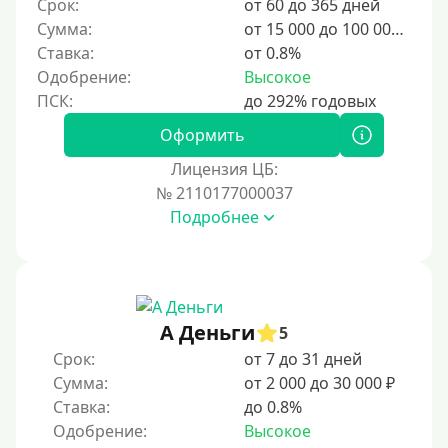
Срок:
от 60 до 365 дней
10 дней
Сумма:
от 15 000 до 100 000 ₽
2 недели
Ставка:
от 0.8%
15 дней
Одобрение:
Высокое
20 дней
21 день
Оформить
На месяц
Лицензия ЦБ:
№ 2110177000037
30 дней без процентов
Подробнее
2 месяца
60 дней
3 месяца
90 дней
А Деньги
5
100 дней
Срок:
от 7 до 31 дней
Сумма:
от 2 000 до 30 000 ₽
4 месяца
Ставка:
до 0.8%
5 месяцев
Одобрение:
Высокое