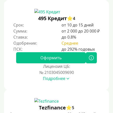
Без звонков и проверок
Онлайн круглосуточно
Ночью
495 Кредит
4
На карту круглосуточно
Срок:
от 10 до 15 дней
Сумма:
от 2 000 до 20 000 ₽
24/7
Ставка:
до 0.8%
Деньги в долг
Одобрение:
Среднее
В долг на карту
Оформить
Срок
Лицензия ЦБ:
№ 2103045009690
1 день
Подробнее
2 дня
3 дня
5 дней
На неделю
Tezfinance
5