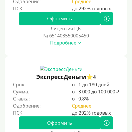
Одобрение:
Среднее
Процент
Под 1 %
Оформить
С пролонгацией (продлением)
Лицензия ЦБ:
№ 651403550005450
Под высокий процент
Подробнее
Без комиссии
В рассрочку
С ежемесячным платежом
Бесплатно
ЭкспрессДеньги
4
Под низкий процент
Срок:
от 1 до 180 дней
Сумма:
от 3 000 до 100 000 ₽
Без процентов
Ставка:
от 0.8%
Первый займ без процентов
Одобрение:
Среднее
Без процентов на 30 дней
Под 0 %
Оформить