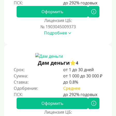
Наличными
Оформить
По телефону
Лицензия ЦБ:
Через госуслуги
№ 1903045009373
Без карты
Подробнее
На карту
На карту с нулевым балансом
На дебетовую карту
Дам деньги
4
На кредитную карту
Срок:
от 1 до 30 дней
На виртуальную карту
Сумма:
от 1 000 до 30 000 ₽
Ставка:
до 0.8%
На неименную карту
Одобрение:
Среднее
На именную карту
На зарплатную карту
Оформить
На чужую карту без отказа
Лицензия ЦБ: