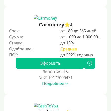
1000 руб
1500 руб
2000 руб
Carmoney
4
2500 руб
Срок:
от 180 до 365 дней
Сумма:
от 1 000 до 1 000 000 ₽
3000 руб
Ставка:
до 15%
4000 руб
Одобрение:
Среднее
5000 руб
6000 руб
Оформить
7000 руб
Лицензия ЦБ:
8000 руб
№ 2110177000471
Подробнее
9000 руб
10000 руб
12000 руб
15000 руб