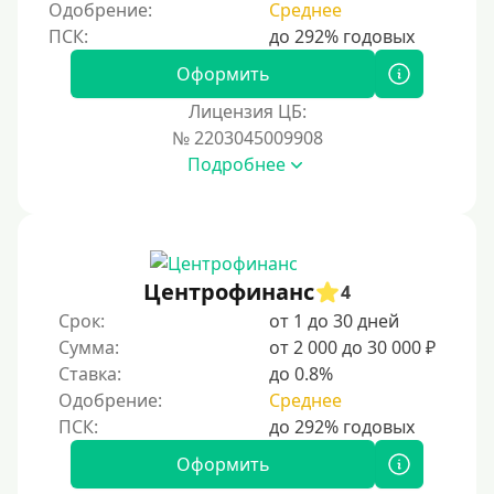
Одобрение:
Среднее
250000 руб
300000 руб
Оформить
500000 руб
Лицензия ЦБ:
1000000 руб
№ 2203045009908
Подробнее
Мини займы
На большую сумму
Карты банков и платежные системы
Центрофинанс
4
Мастеркард
Срок:
от 1 до 30 дней
Через Юнистрим (Unistream)
Сумма:
от 2 000 до 30 000 ₽
Ставка:
до 0.8%
На Вебмани
Одобрение:
Среднее
ВТБ
Виза (Visa)
Оформить
Тинькофф