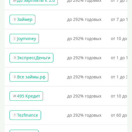
До Зарплаты v. 2.0
до 292% годовых
от 7 до 36
ДЗ
Займер
до 292% годовых
от 7 до 18
З
Joymoney
до 292% годовых
от 10 до 1
J
ЭкспрессДеньги
до 292% годовых
от 1 до 18
Э
Все займы.рф
до 292% годовых
от 1 до 30
З
495 Кредит
до 292% годовых
от 10 до 1
4К
Tezfinance
до 292% годовых
от 60 до 3
T