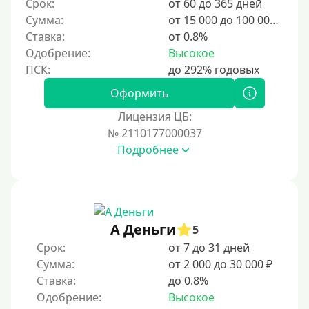
Срок:
от 60 до 365 дней
10 дней
Сумма:
от 15 000 до 100 000 ₽
2 недели
Ставка:
от 0.8%
15 дней
Одобрение:
Высокое
20 дней
21 день
Оформить
На месяц
Лицензия ЦБ:
№ 2110177000037
30 дней без процентов
Подробнее
2 месяца
60 дней
3 месяца
90 дней
А Деньги
5
100 дней
Срок:
от 7 до 31 дней
Сумма:
от 2 000 до 30 000 ₽
4 месяца
Ставка:
до 0.8%
5 месяцев
Одобрение:
Высокое