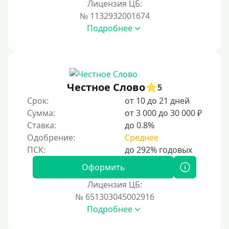
Лицензия ЦБ:
На карту Кукуруза
№ 1132932001674
Подробнее
Маэстро
Мир
Сбербанк
Моментум (Momentum)
Честное Слово
5
Через систему Контакт (Contact)
Срок:
от 10 до 21 дней
Золотая Корона
Сумма:
от 3 000 до 30 000 ₽
Ставка:
до 0.8%
Через систему быстрых платежей СБП
Одобрение:
Среднее
Способы получения
Оформить
Без активации сервиса
Лицензия ЦБ:
Без участия банков
№ 651303045002916
Подробнее
На сберкнижку
На дом срочно