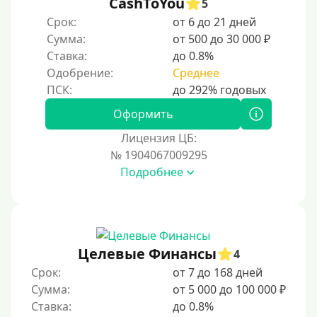
CashToYou
5
20000 руб
Срок:
от 6 до 21 дней
25000 руб
Сумма:
от 500 до 30 000 ₽
Ставка:
до 0.8%
30000 руб
Одобрение:
Среднее
30000 руб на год
35000 руб
Оформить
40000 руб
Лицензия ЦБ:
50000 руб
№ 1904067009295
Подробнее
60000 руб
70000 руб
80000 руб
90000 руб
Целевые Финансы
4
100000 руб
Срок:
от 7 до 168 дней
150000 руб
Сумма:
от 5 000 до 100 000 ₽
Ставка:
до 0.8%
200000 руб