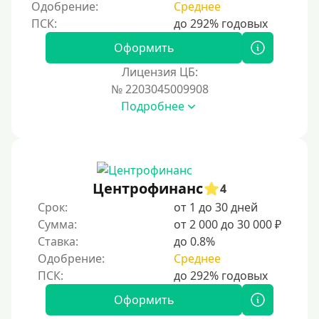
Одобрение:
Среднее
250000 руб
300000 руб
Оформить
500000 руб
Лицензия ЦБ:
1000000 руб
№ 2203045009908
Подробнее
Мини займы
На большую сумму
Карты банков и платежные системы
Центрофинанс
4
Мастеркард
Срок:
от 1 до 30 дней
Через Юнистрим (Unistream)
Сумма:
от 2 000 до 30 000 ₽
Ставка:
до 0.8%
На Вебмани
Одобрение:
Среднее
ВТБ
Виза (Visa)
Оформить
Тинькофф