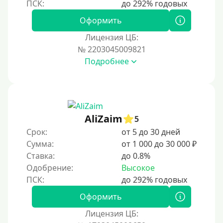
На полгода
180 дней
Оформить
10 месяцев
Лицензия ЦБ:
№ 2203045009821
Год
Подробнее
365 дней
2 года
3 года
4 года
AliZaim
5
5 лет
Срок:
от 5 до 30 дней
Сумма:
от 1 000 до 30 000 ₽
Краткосрочные
Ставка:
до 0.8%
Долгосрочные
Одобрение:
Высокое
Принятие решения
Оформить
За 1 минуту
Лицензия ЦБ: