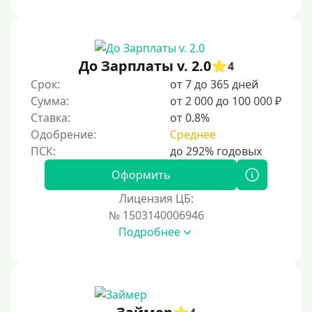
Под ПТС спецтехники
Под ПТС грузового автомобиля
Авто без ПТС
До Зарплаты v. 2.0
4
Срок:
от 7 до 365 дней
Цель
Сумма:
от 2 000 до 100 000 ₽
Ставка:
от 0.8%
На Новый Год
Одобрение:
Среднее
Для исправления кредитной истории
На погашение других займов
Оформить
До зарплаты
Лицензия ЦБ:
№ 1503140006946
Для ИП
Подробнее
Для бизнеса
Документы
Без документов