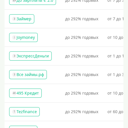
До Зарплаты v. 2.0
до 292% годовых
от 7 до 36
ДЗ
Займер
до 292% годовых
от 7 до 18
З
Joymoney
до 292% годовых
от 10 до 1
J
ЭкспрессДеньги
до 292% годовых
от 1 до 18
Э
Все займы.рф
до 292% годовых
от 1 до 30
З
495 Кредит
до 292% годовых
от 10 до 1
4К
Tezfinance
до 292% годовых
от 60 до 3
T