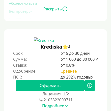
Абсолютно всем
Раскрыть
Без проверок
Со 100% одобрением
Без отказа
На карту без отказа
С просрочками
Krediska
4
Срок:
от 5 до 30 дней
Залог
Сумма:
от 1 000 до 30 000 ₽
Ставка:
от 0.8%
Под залог ПТС
Одобрение:
Среднее
Без залога
Под залог
Оформить
Под залог недвижимости
Лицензия ЦБ:
Под ПТС по доверенности
№ 2103322009711
Подробнее
Под ПТС мотоцикла