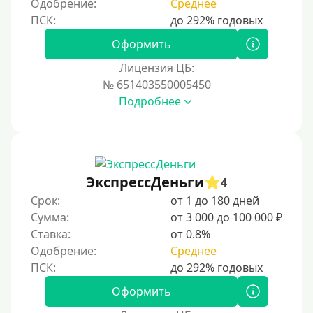
Одобрение:
Среднее
Процент
Под 1 %
Оформить
С пролонгацией (продлением)
Лицензия ЦБ:
№ 651403550005450
Под высокий процент
Подробнее
Без комиссии
В рассрочку
С ежемесячным платежом
Бесплатно
ЭкспрессДеньги
4
Под низкий процент
Срок:
от 1 до 180 дней
Сумма:
от 3 000 до 100 000 ₽
Без процентов
Ставка:
от 0.8%
Первый займ без процентов
Одобрение:
Среднее
Без процентов на 30 дней
Под 0 %
Оформить