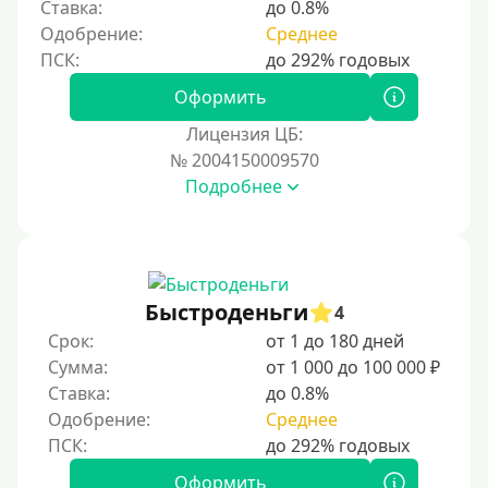
Ставка:
до 0.8%
Без регистрации
Одобрение:
Среднее
С временной регистрацией
Банкротам
Оформить
Без подтверждения личности
Лицензия ЦБ:
Пенсионерам
№ 2004150009570
Подробнее
Пенсионерам до 70 лет
Пенсионерам до 75 лет
Пенсионерам до 80 лет
Пенсионерам до 85 лет
Быстроденьги
4
Безработным
Срок:
от 1 до 180 дней
Сумма:
от 1 000 до 100 000 ₽
Даже бомжам
Ставка:
до 0.8%
Без указания места работы
Одобрение:
Среднее
Для иностранных граждан
Для иностранных граждан Украины
Оформить