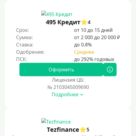
Без звонков и проверок
Онлайн круглосуточно
Ночью
495 Кредит
4
На карту круглосуточно
Срок:
от 10 до 15 дней
Сумма:
от 2 000 до 20 000 ₽
24/7
Ставка:
до 0.8%
Деньги в долг
Одобрение:
Среднее
В долг на карту
Оформить
Срок
Лицензия ЦБ:
№ 2103045009690
1 день
Подробнее
2 дня
3 дня
5 дней
На неделю
Tezfinance
5