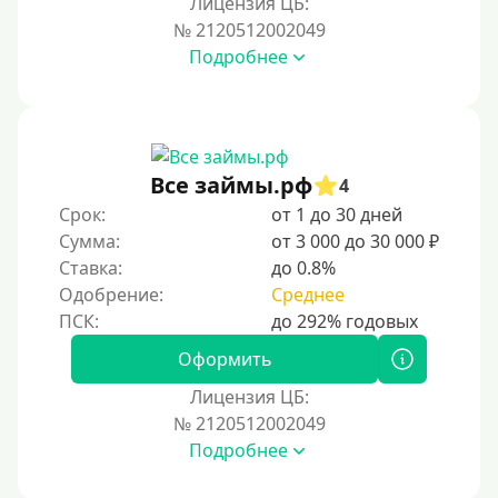
Лицензия ЦБ:
Условия
№ 2120512002049
Подробнее
С возможностью частичного погашения
Без страховок и комиссий
Со страховкой
Повторный
Все займы.рф
4
Срок:
от 1 до 30 дней
Надежные
Сумма:
от 3 000 до 30 000 ₽
Без обмана
Ставка:
до 0.8%
Без предоплат
Одобрение:
Среднее
Без электронной почты
С автоматическим одобрением
Оформить
Без номера телефона
Лицензия ЦБ:
№ 2120512002049
На телефон
Подробнее
Без платных услуг и подписок