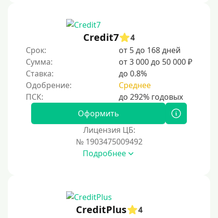
Не выходя из дома
Без посещения офиса
Credit7
4
В офисе
Срок:
от 5 до 168 дней
В ломбарде
Сумма:
от 3 000 до 50 000 ₽
Ставка:
до 0.8%
Роботы займов
Одобрение:
Среднее
Онлайн на карту в Telegram
Без списания денег с карты
Оформить
Денежным переводом
Лицензия ЦБ:
По СМС
№ 1903475009492
Подробнее
На электронный кошелек
На Юмани (ЮMoney)
На Яндекс Деньги
Без привязки карты
CreditPlus
4
На Киви (Qiwi) кошелек