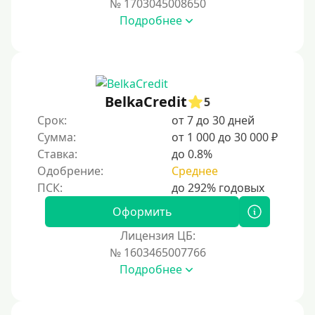
№ 1703045008650
За 2 минуты
Подробнее
За 3 минуты
За 5 минут
За 10 минут
За 15 минут
BelkaCredit
5
За час
Срок:
от 7 до 30 дней
Сумма:
от 1 000 до 30 000 ₽
Срочные
Ставка:
до 0.8%
Моментальные онлайн
Одобрение:
Среднее
Экспресс
В день обращения
Оформить
Лицензия ЦБ:
Возраст
№ 1603465007766
Подробнее
С 17 лет
С 18 лет