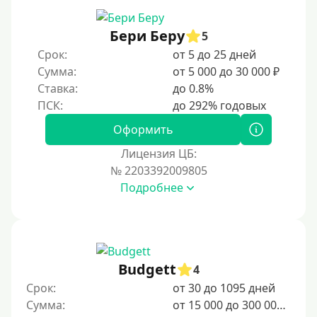
С 19 лет
С 20 лет
Бери Беру
5
Срок:
от 5 до 25 дней
С 21 года
Сумма:
от 5 000 до 30 000 ₽
С 22 лет
Ставка:
до 0.8%
С 23 лет
С 25 лет
Оформить
Лицензия ЦБ:
Категории заемщиков
№ 2203392009805
Подробнее
Несовершеннолетним
Студентам
Для мужчин
Женский займ
Budgett
4
Мамам в декрете
Срок:
от 30 до 1095 дней
Сумма:
от 15 000 до 300 000 ₽
Без прописки