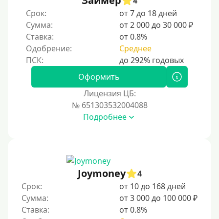
Займер
4
По ИНН
Срок:
от 7 до 18 дней
Сумма:
от 2 000 до 30 000 ₽
По загранпаспорту
Ставка:
от 0.8%
По военному билету
Одобрение:
Среднее
По водительскому удостоверению
По СНИЛСу
Оформить
Без СНИЛСа
Лицензия ЦБ:
№ 651303532004088
По паспорту
Подробнее
Без паспорта
По фото
Без фото
Без подтверждения дохода
Joymoney
4
Без справок и поручителей
Срок:
от 10 до 168 дней
Сумма:
от 3 000 до 100 000 ₽
Без посредников
Ставка:
от 0.8%