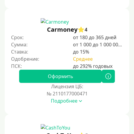
1000 руб
1500 руб
2000 руб
Carmoney
4
2500 руб
Срок:
от 180 до 365 дней
Сумма:
от 1 000 до 1 000 000 ₽
3000 руб
Ставка:
до 15%
4000 руб
Одобрение:
Среднее
5000 руб
6000 руб
Оформить
7000 руб
Лицензия ЦБ:
8000 руб
№ 2110177000471
Подробнее
9000 руб
10000 руб
12000 руб
15000 руб