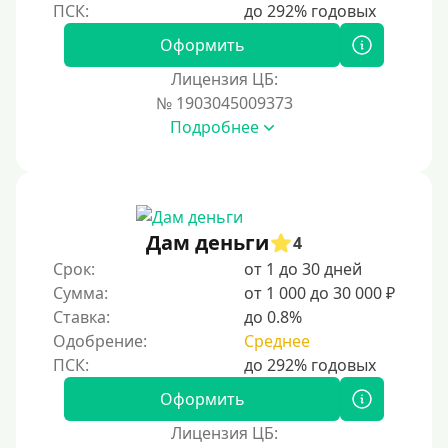
Наличными
Оформить
По телефону
Лицензия ЦБ:
Через госуслуги
№ 1903045009373
Без карты
Подробнее
На карту
На карту с нулевым балансом
На дебетовую карту
Дам деньги
4
На кредитную карту
Срок:
от 1 до 30 дней
На виртуальную карту
Сумма:
от 1 000 до 30 000 ₽
Ставка:
до 0.8%
На неименную карту
Одобрение:
Среднее
На именную карту
На зарплатную карту
Оформить
На чужую карту без отказа
Лицензия ЦБ: