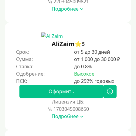
№ 2203045009821
За 2 минуты
Подробнее
За 3 минуты
За 5 минут
За 10 минут
За 15 минут
AliZaim
5
За час
Срок:
от 5 до 30 дней
Сумма:
от 1 000 до 30 000 ₽
Срочные
Ставка:
до 0.8%
Моментальные онлайн
Одобрение:
Высокое
Экспресс
В день обращения
Оформить
Лицензия ЦБ:
Возраст
№ 1703045008650
Подробнее
С 17 лет
С 18 лет