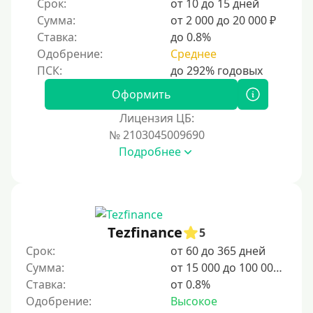
Срок:
от 10 до 15 дней
10 дней
Сумма:
от 2 000 до 20 000 ₽
2 недели
Ставка:
до 0.8%
15 дней
Одобрение:
Среднее
20 дней
21 день
Оформить
На месяц
Лицензия ЦБ:
№ 2103045009690
30 дней без процентов
Подробнее
2 месяца
60 дней
3 месяца
90 дней
Tezfinance
5
100 дней
Срок:
от 60 до 365 дней
Сумма:
от 15 000 до 100 000 ₽
4 месяца
Ставка:
от 0.8%
5 месяцев
Одобрение:
Высокое