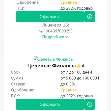
Одобрение:
Среднее
250000 руб
300000 руб
Оформить
500000 руб
Лицензия ЦБ:
1000000 руб
№ 1904067009295
Подробнее
Мини займы
На большую сумму
Карты банков и платежные системы
Целевые Финансы
4
Мастеркард
Срок:
от 7 до 168 дней
Через Юнистрим (Unistream)
Сумма:
от 5 000 до 100 000 ₽
Ставка:
до 0.8%
На Вебмани
Одобрение:
Среднее
ВТБ
Виза (Visa)
Оформить
Тинькофф