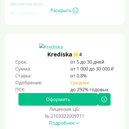
Абсолютно всем
Раскрыть
Без проверок
Со 100% одобрением
Без отказа
На карту без отказа
С просрочками
Krediska
4
Срок:
от 5 до 30 дней
Залог
Сумма:
от 1 000 до 30 000 ₽
Ставка:
от 0.8%
Под залог ПТС
Одобрение:
Среднее
Без залога
Под залог
Оформить
Под залог недвижимости
Лицензия ЦБ:
Под ПТС по доверенности
№ 2103322009711
Подробнее
Под ПТС мотоцикла