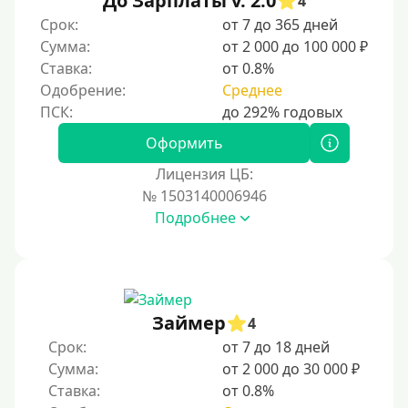
До Зарплаты v. 2.0
4
По ИНН
Срок:
от 7 до 365 дней
Сумма:
от 2 000 до 100 000 ₽
По загранпаспорту
Ставка:
от 0.8%
По военному билету
Одобрение:
Среднее
По водительскому удостоверению
По СНИЛСу
Оформить
Без СНИЛСа
Лицензия ЦБ:
№ 1503140006946
По паспорту
Подробнее
Без паспорта
По фото
Без фото
Без подтверждения дохода
Займер
4
Без справок и поручителей
Срок:
от 7 до 18 дней
Сумма:
от 2 000 до 30 000 ₽
Без посредников
Ставка:
от 0.8%