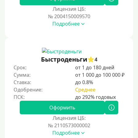
Для иностранных граждан Казахстана
Лицензия ЦБ:
Для иностранных граждан Кыргызстана
№ 2004150009570
Подробнее
Для иностранных граждан Таджикистана
Для иностранных граждан Белоруссии
Для иностранных граждан Армении
Для иностранных граждан Узбекистана
Быстроденьги
4
Для граждан СНГ
Срок:
от 1 до 180 дней
Сумма:
от 1 000 до 100 000 ₽
Сумма (рублей)
Ставка:
до 0.8%
Одобрение:
Среднее
100 руб
200 руб
Оформить
300 руб
Лицензия ЦБ:
400 руб
№ 2110573000002
Подробнее
500 руб