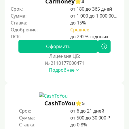
Carmoney
4
20000 руб
Срок:
от 180 до 365 дней
25000 руб
Сумма:
от 1 000 до 1 000 000 ₽
Ставка:
до 15%
30000 руб
Одобрение:
Среднее
30000 руб на год
35000 руб
Оформить
40000 руб
Лицензия ЦБ:
50000 руб
№ 2110177000471
Подробнее
60000 руб
70000 руб
80000 руб
90000 руб
CashToYou
5
100000 руб
Срок:
от 6 до 21 дней
150000 руб
Сумма:
от 500 до 30 000 ₽
Ставка:
до 0.8%
200000 руб