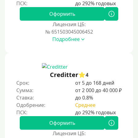
Наличными
Оформить
По телефону
Лицензия ЦБ:
Через госуслуги
№ 651503045006452
Без карты
Подробнее
На карту
На карту с нулевым балансом
На дебетовую карту
Creditter
4
На кредитную карту
Срок:
от 5 до 168 дней
На виртуальную карту
Сумма:
от 2 000 до 40 000 ₽
Ставка:
до 0.8%
На неименную карту
Одобрение:
Среднее
На именную карту
На зарплатную карту
Оформить
На чужую карту без отказа
Лицензия ЦБ: