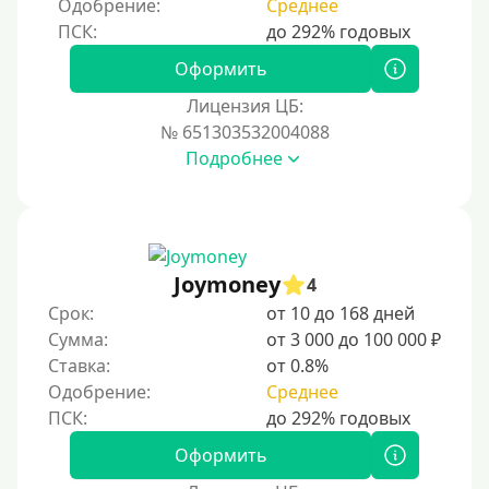
Одобрение:
Среднее
Процент
Под 1 %
Оформить
С пролонгацией (продлением)
Лицензия ЦБ:
№ 651303532004088
Под высокий процент
Подробнее
Без комиссии
В рассрочку
С ежемесячным платежом
Бесплатно
Joymoney
4
Под низкий процент
Срок:
от 10 до 168 дней
Сумма:
от 3 000 до 100 000 ₽
Без процентов
Ставка:
от 0.8%
Первый займ без процентов
Одобрение:
Среднее
Без процентов на 30 дней
Под 0 %
Оформить