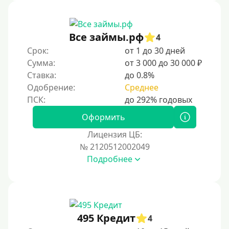
Без звонков и проверок
Онлайн круглосуточно
Ночью
Все займы.рф
4
На карту круглосуточно
Срок:
от 1 до 30 дней
Сумма:
от 3 000 до 30 000 ₽
24/7
Ставка:
до 0.8%
Деньги в долг
Одобрение:
Среднее
В долг на карту
Оформить
Срок
Лицензия ЦБ:
№ 2120512002049
1 день
Подробнее
2 дня
3 дня
5 дней
На неделю
495 Кредит
4