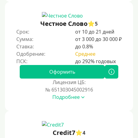
Не выходя из дома
Без посещения офиса
Честное Слово
5
В офисе
Срок:
от 10 до 21 дней
В ломбарде
Сумма:
от 3 000 до 30 000 ₽
Ставка:
до 0.8%
Роботы займов
Одобрение:
Среднее
Онлайн на карту в Telegram
Без списания денег с карты
Оформить
Денежным переводом
Лицензия ЦБ:
По СМС
№ 651303045002916
Подробнее
На электронный кошелек
На Юмани (ЮMoney)
На Яндекс Деньги
Без привязки карты
Credit7
4
На Киви (Qiwi) кошелек