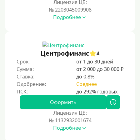
Лицензия ЦБ:
На карту Кукуруза
№ 2203045009908
Подробнее
Маэстро
Мир
Сбербанк
Моментум (Momentum)
Центрофинанс
4
Через систему Контакт (Contact)
Срок:
от 1 до 30 дней
Золотая Корона
Сумма:
от 2 000 до 30 000 ₽
Ставка:
до 0.8%
Через систему быстрых платежей СБП
Одобрение:
Среднее
Способы получения
Оформить
Без активации сервиса
Лицензия ЦБ:
Без участия банков
№ 1132932001674
Подробнее
На сберкнижку
На дом срочно