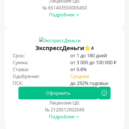
Лицензия ЦБ:
Условия
№ 651403550005450
Подробнее
С возможностью частичного погашения
Без страховок и комиссий
Со страховкой
Повторный
ЭкспрессДеньги
4
Срок:
от 1 до 180 дней
Надежные
Сумма:
от 3 000 до 100 000 ₽
Без обмана
Ставка:
от 0.8%
Без предоплат
Одобрение:
Среднее
Без электронной почты
С автоматическим одобрением
Оформить
Без номера телефона
Лицензия ЦБ:
№ 2120512002049
На телефон
Подробнее
Без платных услуг и подписок