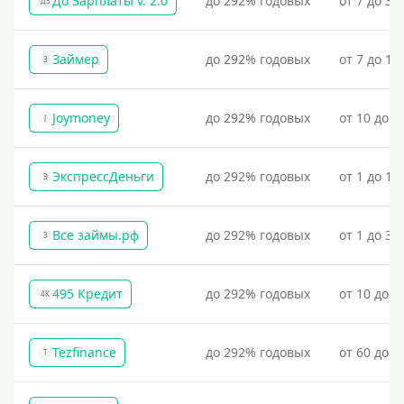
До Зарплаты v. 2.0
до 292% годовых
от 7 до 36
ДЗ
Займер
до 292% годовых
от 7 до 18
З
Joymoney
до 292% годовых
от 10 до 1
J
ЭкспрессДеньги
до 292% годовых
от 1 до 18
Э
Все займы.рф
до 292% годовых
от 1 до 30
З
495 Кредит
до 292% годовых
от 10 до 1
4К
Tezfinance
до 292% годовых
от 60 до 3
T