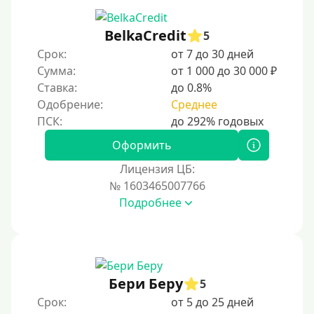
С 19 лет
С 20 лет
BelkaCredit
5
Срок:
от 7 до 30 дней
С 21 года
Сумма:
от 1 000 до 30 000 ₽
С 22 лет
Ставка:
до 0.8%
С 23 лет
Одобрение:
Среднее
С 25 лет
Оформить
Категории заемщиков
Лицензия ЦБ:
№ 1603465007766
Несовершеннолетним
Подробнее
Студентам
Для мужчин
Женский займ
Бери Беру
Мамам в декрете
5
Срок:
от 5 до 25 дней
Без прописки