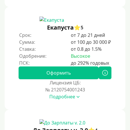
Под ПТС спецтехники
Под ПТС грузового автомобиля
Авто без ПТС
Екапуста
5
Срок:
от 7 до 21 дней
Цель
Сумма:
от 100 до 30 000 ₽
Ставка:
от 0.8 до 1.5%
На Новый Год
Одобрение:
Высокое
Для исправления кредитной истории
На погашение других займов
Оформить
До зарплаты
Лицензия ЦБ:
№ 2120754001243
Для ИП
Подробнее
Для бизнеса
Документы
Без документов