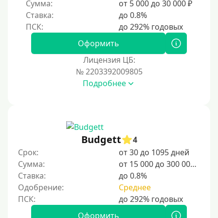
Сумма:
от 5 000 до 30 000 ₽
Без регистрации
Ставка:
до 0.8%
С временной регистрацией
Банкротам
Оформить
Без подтверждения личности
Лицензия ЦБ:
Пенсионерам
№ 2203392009805
Подробнее
Пенсионерам до 70 лет
Пенсионерам до 75 лет
Пенсионерам до 80 лет
Пенсионерам до 85 лет
Budgett
4
Безработным
Срок:
от 30 до 1095 дней
Сумма:
от 15 000 до 300 000 ₽
Даже бомжам
Ставка:
до 0.8%
Без указания места работы
Одобрение:
Среднее
Для иностранных граждан
Для иностранных граждан Украины
Оформить