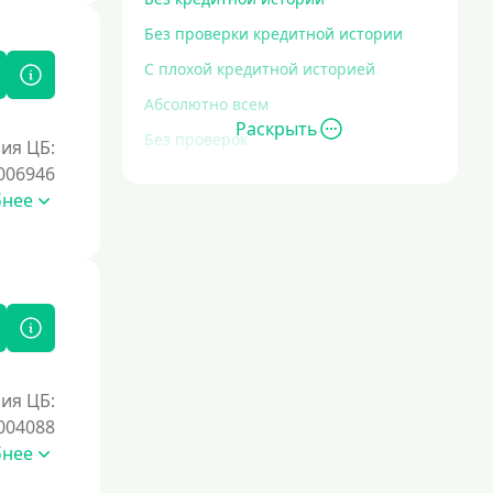
Без проверки кредитной истории
С плохой кредитной историей
Абсолютно всем
Раскрыть
Без проверок
ия ЦБ:
006946
Со 100% одобрением
бнее
Без отказа
На карту без отказа
С просрочками
Залог
Под залог ПТС
ия ЦБ:
004088
Без залога
бнее
Под залог