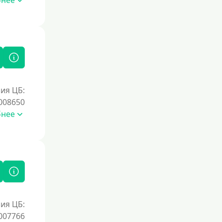
бнее
Без процентов на 30 дней
Под 0 %
Условия
С возможностью частичного
погашения
ия ЦБ:
Без страховок и комиссий
008650
бнее
Со страховкой
Повторный
Надежные
Без обмана
Без предоплат
Без электронной почты
ия ЦБ:
С автоматическим одобрением
007766