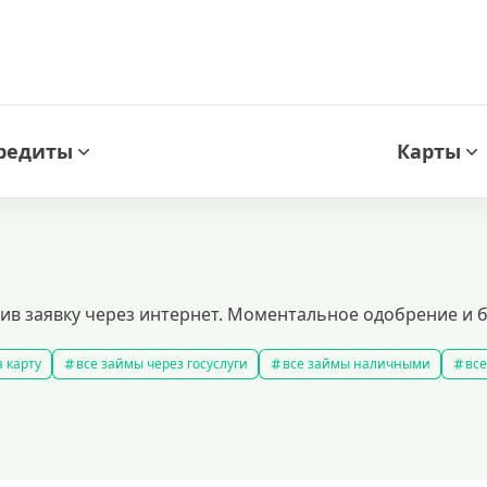
редиты
Карты
ив заявку через интернет. Моментальное одобрение и б
 карту
все займы через госуслуги
все займы наличными
все
новые займы
смс займ
все займы
все займы ночью
ярные займы
лучшие займы
подобрать займ
рейтинг займо