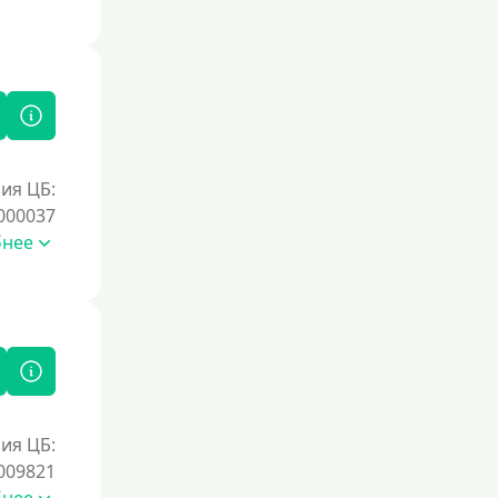
Без справок и поручителей
Без посредников
Процент
Под 1 %
ия ЦБ:
С пролонгацией (продлением)
000037
Под высокий процент
бнее
Без комиссии
В рассрочку
С ежемесячным платежом
Бесплатно
Под низкий процент
ия ЦБ:
Без процентов
009821
Первый займ без процентов