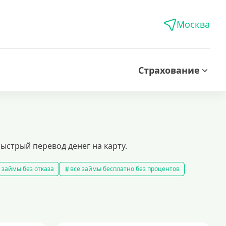
Москва
Страхование
ыстрый перевод денег на карту.
 займы без отказа
все займы бесплатно без процентов
все займы без комиссии
все займы на карту за 15 минут
в
правила предоставления займов