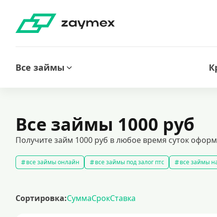
Все займы
К
Все займы 1000 руб
Получите займ 1000 руб в любое время суток оформ
все займы онлайн
все займы под залог птс
все займы на
срочные займы
быстрые займы
все займы до зарплаты
выбрать экспресс займ в рф
долгосрочные займы
попул
Сортировка:
Сумма
Срок
Ставка
рефинансирование займов
калькулятор займов