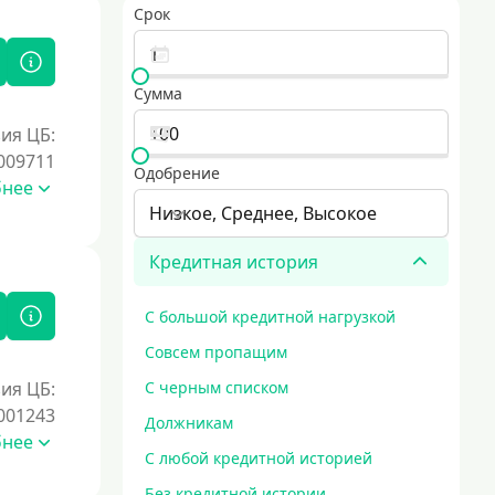
Срок
Сумма
ия ЦБ:
009711
Одобрение
бнее
Низкое, Среднее, Высокое
Кредитная история
С большой кредитной нагрузкой
Совсем пропащим
ия ЦБ:
С черным списком
001243
Должникам
бнее
С любой кредитной историей
Без кредитной истории