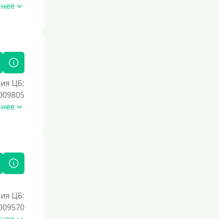
Без номера телефона
бнее
На телефон
Без платных услуг и подписок
Без звонков и проверок
Онлайн круглосуточно
Ночью
ия ЦБ:
009805
На карту круглосуточно
бнее
24/7
Деньги в долг
В долг на карту
Срок
1 день
ия ЦБ:
009570
2 дня