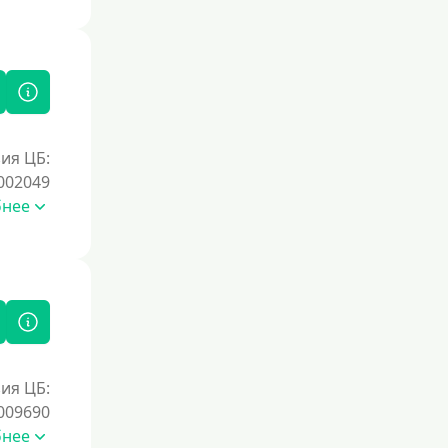
Документы
Без документов
По ИНН
По загранпаспорту
ия ЦБ:
По военному билету
002049
По водительскому удостоверению
бнее
По СНИЛСу
Без СНИЛСа
По паспорту
Без паспорта
По фото
ия ЦБ:
Без фото
009690
Без подтверждения дохода
бнее