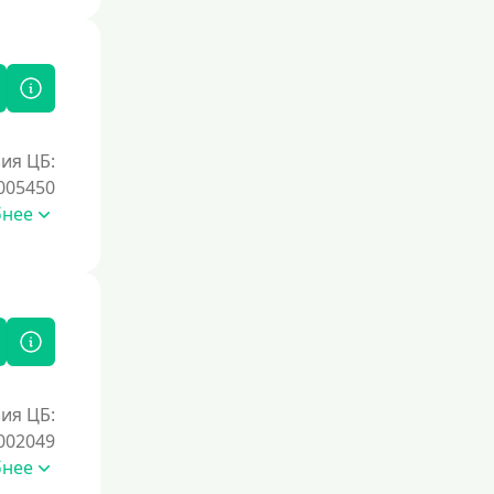
Под залог недвижимости
Под ПТС по доверенности
Под ПТС мотоцикла
Под ПТС спецтехники
Под ПТС грузового автомобиля
ия ЦБ:
Авто без ПТС
005450
бнее
Цель
На Новый Год
Для исправления кредитной истории
На погашение других займов
До зарплаты
ия ЦБ:
Для ИП
002049
бнее
Для бизнеса