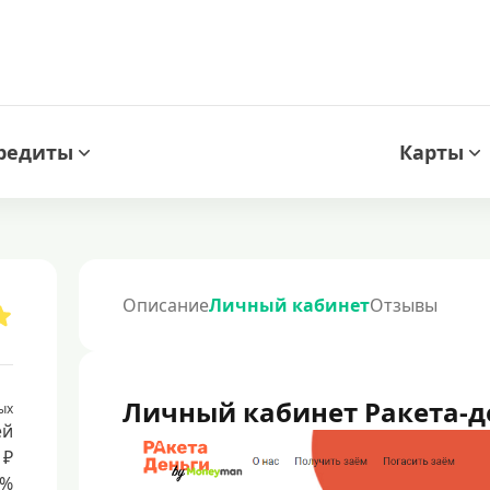
редиты
Карты
Описание
Личный кабинет
Отзывы
Личный кабинет Ракета-д
ых
ей
 ₽
8%