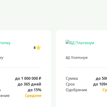
4
ey
ВД Платинум
а
до 1 000 000 ₽
Сумма
до 50
до 365 дней
Срок
до 109
а
до 15%
Одобрение
С
ение
Среднее